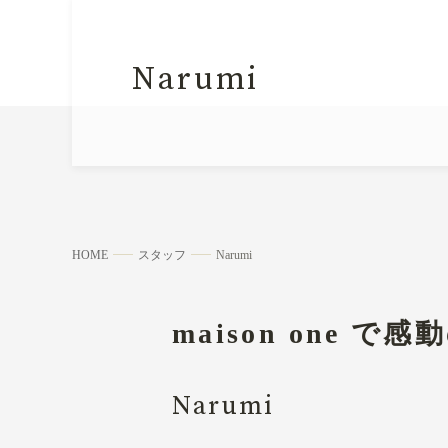
Narumi
HOME
スタッフ
Narumi
maison one で
Narumi